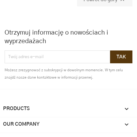
Otrzymuj informację o nowościach i
wyprzedażach
Możesz zrezygnować z subskrypcji w dowolnym momencie. W tym celu
znajdź nasze dane kontaktowe w informacji prawnej.

PRODUCTS

OUR COMPANY