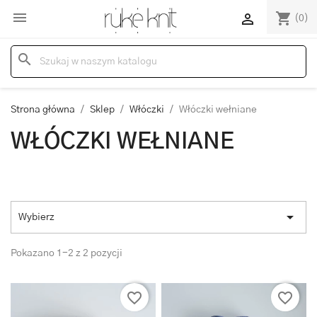

shopping_cart

(0)
search
Strona główna
Sklep
Włóczki
Włóczki wełniane
WŁÓCZKI WEŁNIANE

Wybierz
Pokazano 1-2 z 2 pozycji
favorite_border
favorite_border