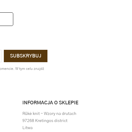
omencie. W tym celu znajdź
INFORMACJA O SKLEPIE
Rūkė knit - Wzory na drutach
97268 Kretingos district
Litwa