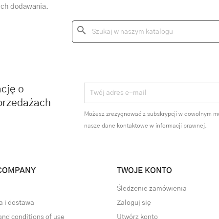
ich dodawania.
search
cję o
przedażach
Możesz zrezygnować z subskrypcji w dowolnym m
nasze dane kontaktowe w informacji prawnej.
COMPANY
TWOJE KONTO
Śledzenie zamówienia
a i dostawa
Zaloguj się
and conditions of use
Utwórz konto